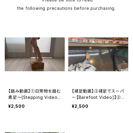
the following precautions before purchasing.
【踏み動画】①日常物を踏む
【裸足動画】②裸足でスーパ
素足～[Stepping Video]
ー【Barefoot Video]】②
① Bare feet stepping o
Barefoot in the superma
¥2,500
¥2,500
n everyday objects
rket