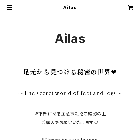
Ailas
Ailas
足元から見つける秘密の世界‪‪❤︎‬
～The secret world of feet and legs～
※下部にある注意事項をご確認の上
ご購入をお願いいたします♡
*Please be sure to read