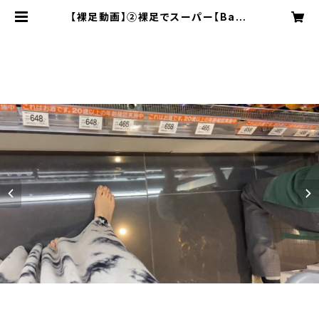
【裸足動画】②裸足でスーパー【Bare
foot Video]】② Barefoot in the
supermarket | Ailas