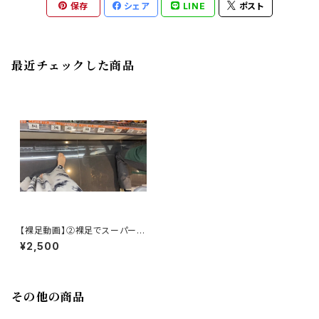
保存
シェア
LINE
ポスト
最近チェックした商品
【裸足動画】②裸足でスーパー
【Barefoot Video]】② Baref
¥2,500
oot in the supermarket
その他の商品