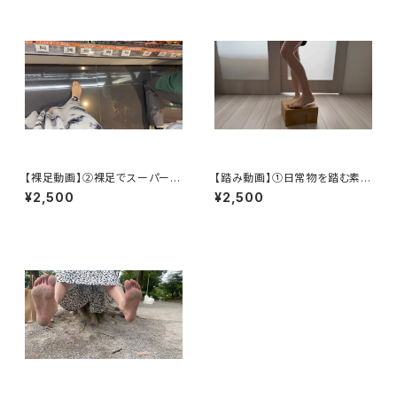
【裸足動画】②裸足でスーパー
【踏み動画】①日常物を踏む素足
【Barefoot Video]】② Baref
～[Stepping Video] ① Bare
¥2,500
¥2,500
oot in the supermarket
feet stepping on everyday
objects